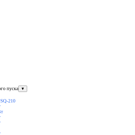
ого пуска
▼
ESQ-210
т
Вт
т
т
т