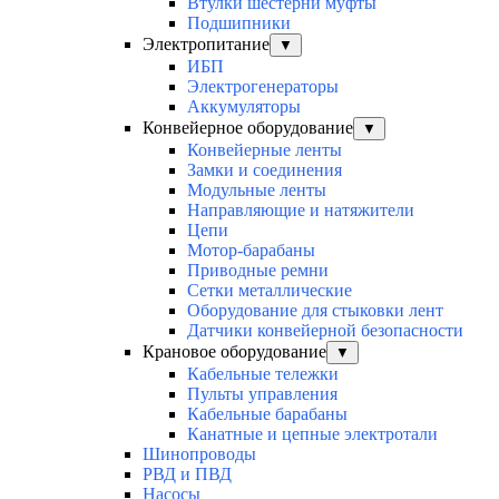
Втулки шестерни муфты
Подшипники
Электропитание
▼
ИБП
Электрогенераторы
Аккумуляторы
Конвейерное оборудование
▼
Конвейерные ленты
Замки и соединения
Модульные ленты
Направляющие и натяжители
Цепи
Мотор-барабаны
Приводные ремни
Сетки металлические
Оборудование для стыковки лент
Датчики конвейерной безопасности
Крановое оборудование
▼
Кабельные тележки
Пульты управления
Кабельные барабаны
Канатные и цепные электротали
Шинопроводы
РВД и ПВД
Насосы