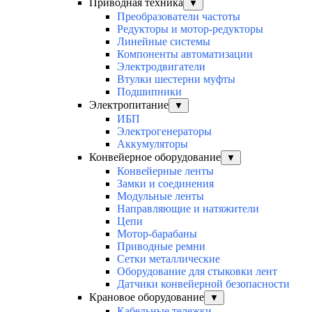
Приводная техника
▼
Преобразователи частоты
Редукторы и мотор-редукторы
Линейные системы
Компоненты автоматизации
Электродвигатели
Втулки шестерни муфты
Подшипники
Электропитание
▼
ИБП
Электрогенераторы
Аккумуляторы
Конвейерное оборудование
▼
Конвейерные ленты
Замки и соединения
Модульные ленты
Направляющие и натяжители
Цепи
Мотор-барабаны
Приводные ремни
Сетки металлические
Оборудование для стыковки лент
Датчики конвейерной безопасности
Крановое оборудование
▼
Кабельные тележки