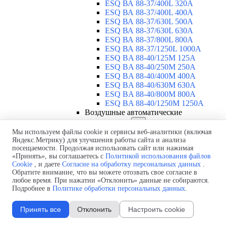
ESQ ВА 88-37/400L 320A
ESQ ВА 88-37/400L 400A
ESQ ВА 88-37/630L 500A
ESQ ВА 88-37/630L 630A
ESQ ВА 88-37/800L 800A
ESQ ВА 88-37/1250L 1000A
ESQ BA 88-40/125M 125A
ESQ BA 88-40/250M 250A
ESQ BA 88-40/400M 400A
ESQ BA 88-40/630М 630A
ESQ BA 88-40/800M 800A
ESQ BA 88-40/1250М 1250A
Воздушные автоматические
выключатели
▼
ESQ ВА99-40B 3F M2C2S2 M
Мы используем файлы cookie и сервисы веб-аналитики (включая
Яндекс.Метрику) для улучшения работы сайта и анализа
2500A
посещаемости. Продолжая использовать сайт или нажимая
ESQ ВА99-40A 3F M2C2S2 М
«Принять», вы соглашаетесь с
Политикой использования файлов
800A
Cookie
, и даете
Согласие на обработку персональных данных
.
ESQ ВА99-40A 3F M2C2S2 М
Обратите внимание, что вы можете отозвать свое согласие в
630A
любое время. При нажатии «Отклонить» данные не собираются.
ESQ ВА99-40A 3F M2C2S2 М
Подробнее в
Политике обработки персональных данных
.
2000A
ESQ ВА99-40A 3F M2C2S2 М
Принять все
Отклонить
Настроить cookie
1600A
ESQ ВА99-40A 3F M2C2S2 М