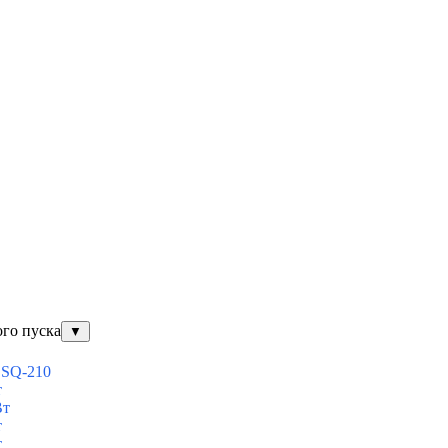
ого пуска
▼
ESQ-210
т
Вт
т
т