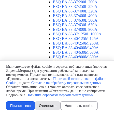
ESQ ВА 88-37/200L 200A
ESQ ВА 88-37/250L 250A
ESQ ВА 88-37/400L 320A
ESQ ВА 88-37/400L 400A
ESQ ВА 88-37/630L 500A
ESQ ВА 88-37/630L 630A
ESQ ВА 88-37/800L 800A
ESQ ВА 88-37/1250L 1000A
ESQ BA 88-40/125M 125A
ESQ BA 88-40/250M 250A
ESQ BA 88-40/400M 400A
ESQ BA 88-40/630М 630A
ESQ BA 88-40/800M 800A
ESQ BA 88-40/1250М 1250A
Воздушные автоматические
Мы используем файлы cookie и сервисы веб-аналитики (включая
Яндекс.Метрику) для улучшения работы сайта и анализа
выключатели
▼
посещаемости. Продолжая использовать сайт или нажимая
ESQ ВА99-40B 3F M2C2S2 M
«Принять», вы соглашаетесь с
Политикой использования файлов
2500A
Cookie
, и даете
Согласие на обработку персональных данных
.
ESQ ВА99-40A 3F M2C2S2 М
Обратите внимание, что вы можете отозвать свое согласие в
800A
любое время. При нажатии «Отклонить» данные не собираются.
ESQ ВА99-40A 3F M2C2S2 М
Подробнее в
Политике обработки персональных данных
.
630A
ESQ ВА99-40A 3F M2C2S2 М
Принять все
Отклонить
Настроить cookie
2000A
ESQ ВА99-40A 3F M2C2S2 М