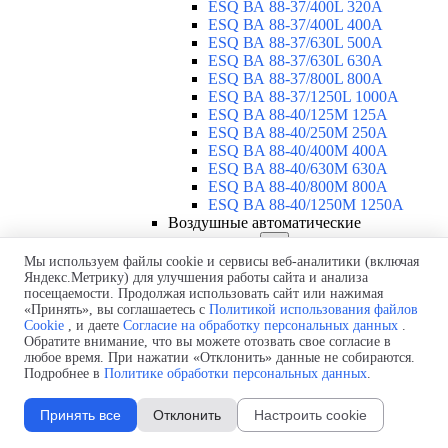
ESQ ВА 88-37/400L 320A
ESQ ВА 88-37/400L 400A
ESQ ВА 88-37/630L 500A
ESQ ВА 88-37/630L 630A
ESQ ВА 88-37/800L 800A
ESQ ВА 88-37/1250L 1000A
ESQ BA 88-40/125M 125A
ESQ BA 88-40/250M 250A
ESQ BA 88-40/400M 400A
ESQ BA 88-40/630М 630A
ESQ BA 88-40/800M 800A
ESQ BA 88-40/1250М 1250A
Воздушные автоматические
выключатели
▼
ESQ ВА99-40B 3F M2C2S2 M
Мы используем файлы cookie и сервисы веб-аналитики (включая
Яндекс.Метрику) для улучшения работы сайта и анализа
2500A
посещаемости. Продолжая использовать сайт или нажимая
ESQ ВА99-40A 3F M2C2S2 М
«Принять», вы соглашаетесь с
Политикой использования файлов
800A
Cookie
, и даете
Согласие на обработку персональных данных
.
ESQ ВА99-40A 3F M2C2S2 М
Обратите внимание, что вы можете отозвать свое согласие в
630A
любое время. При нажатии «Отклонить» данные не собираются.
ESQ ВА99-40A 3F M2C2S2 М
Подробнее в
Политике обработки персональных данных
.
2000A
ESQ ВА99-40A 3F M2C2S2 М
Принять все
Отклонить
Настроить cookie
1600A
ESQ ВА99-40A 3F M2C2S2 М