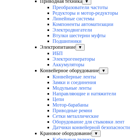
Приводная техника
▼
Преобразователи частоты
Редукторы и мотор-редукторы
Линейные системы
Компоненты автоматизации
Электродвигатели
Втулки шестерни муфты
Подшипники
Электропитание
▼
ИБП
Электрогенераторы
Аккумуляторы
Конвейерное оборудование
▼
Конвейерные ленты
Замки и соединения
Модульные ленты
Направляющие и натяжители
Цепи
Мотор-барабаны
Приводные ремни
Сетки металлические
Оборудование для стыковки лент
Датчики конвейерной безопасности
Крановое оборудование
▼
Кабельные тележки