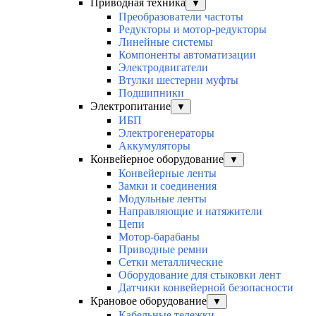
Приводная техника
▼
Преобразователи частоты
Редукторы и мотор-редукторы
Линейные системы
Компоненты автоматизации
Электродвигатели
Втулки шестерни муфты
Подшипники
Электропитание
▼
ИБП
Электрогенераторы
Аккумуляторы
Конвейерное оборудование
▼
Конвейерные ленты
Замки и соединения
Модульные ленты
Направляющие и натяжители
Цепи
Мотор-барабаны
Приводные ремни
Сетки металлические
Оборудование для стыковки лент
Датчики конвейерной безопасности
Крановое оборудование
▼
Кабельные тележки