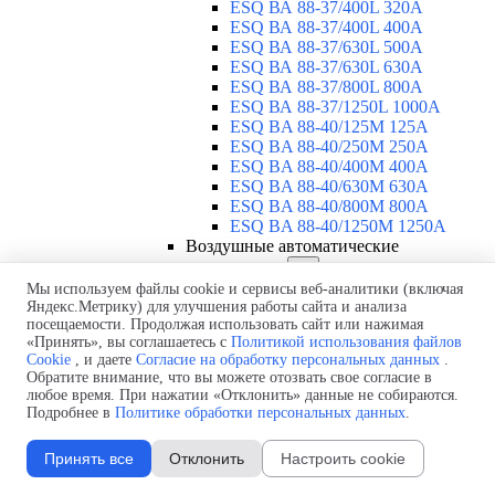
ESQ ВА 88-37/400L 320A
ESQ ВА 88-37/400L 400A
ESQ ВА 88-37/630L 500A
ESQ ВА 88-37/630L 630A
ESQ ВА 88-37/800L 800A
ESQ ВА 88-37/1250L 1000A
ESQ BA 88-40/125M 125A
ESQ BA 88-40/250M 250A
ESQ BA 88-40/400M 400A
ESQ BA 88-40/630М 630A
ESQ BA 88-40/800M 800A
ESQ BA 88-40/1250М 1250A
Воздушные автоматические
выключатели
▼
ESQ ВА99-40B 3F M2C2S2 M
Мы используем файлы cookie и сервисы веб-аналитики (включая
Яндекс.Метрику) для улучшения работы сайта и анализа
2500A
посещаемости. Продолжая использовать сайт или нажимая
ESQ ВА99-40A 3F M2C2S2 М
«Принять», вы соглашаетесь с
Политикой использования файлов
800A
Cookie
, и даете
Согласие на обработку персональных данных
.
ESQ ВА99-40A 3F M2C2S2 М
Обратите внимание, что вы можете отозвать свое согласие в
630A
любое время. При нажатии «Отклонить» данные не собираются.
ESQ ВА99-40A 3F M2C2S2 М
Подробнее в
Политике обработки персональных данных
.
2000A
ESQ ВА99-40A 3F M2C2S2 М
Принять все
Отклонить
Настроить cookie
1600A
ESQ ВА99-40A 3F M2C2S2 М