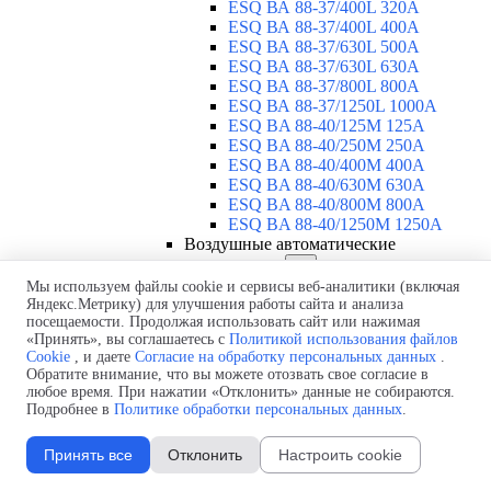
ESQ ВА 88-37/400L 320A
ESQ ВА 88-37/400L 400A
ESQ ВА 88-37/630L 500A
ESQ ВА 88-37/630L 630A
ESQ ВА 88-37/800L 800A
ESQ ВА 88-37/1250L 1000A
ESQ BA 88-40/125M 125A
ESQ BA 88-40/250M 250A
ESQ BA 88-40/400M 400A
ESQ BA 88-40/630М 630A
ESQ BA 88-40/800M 800A
ESQ BA 88-40/1250М 1250A
Воздушные автоматические
выключатели
▼
ESQ ВА99-40B 3F M2C2S2 M
Мы используем файлы cookie и сервисы веб-аналитики (включая
Яндекс.Метрику) для улучшения работы сайта и анализа
2500A
посещаемости. Продолжая использовать сайт или нажимая
ESQ ВА99-40A 3F M2C2S2 М
«Принять», вы соглашаетесь с
Политикой использования файлов
800A
Cookie
, и даете
Согласие на обработку персональных данных
.
ESQ ВА99-40A 3F M2C2S2 М
Обратите внимание, что вы можете отозвать свое согласие в
630A
любое время. При нажатии «Отклонить» данные не собираются.
ESQ ВА99-40A 3F M2C2S2 М
Подробнее в
Политике обработки персональных данных
.
2000A
ESQ ВА99-40A 3F M2C2S2 М
Принять все
Отклонить
Настроить cookie
1600A
ESQ ВА99-40A 3F M2C2S2 М