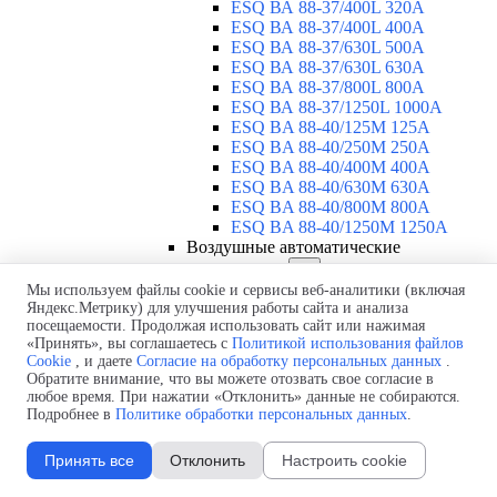
ESQ ВА 88-37/400L 320A
ESQ ВА 88-37/400L 400A
ESQ ВА 88-37/630L 500A
ESQ ВА 88-37/630L 630A
ESQ ВА 88-37/800L 800A
ESQ ВА 88-37/1250L 1000A
ESQ BA 88-40/125M 125A
ESQ BA 88-40/250M 250A
ESQ BA 88-40/400M 400A
ESQ BA 88-40/630М 630A
ESQ BA 88-40/800M 800A
ESQ BA 88-40/1250М 1250A
Воздушные автоматические
выключатели
▼
ESQ ВА99-40B 3F M2C2S2 M
Мы используем файлы cookie и сервисы веб-аналитики (включая
Яндекс.Метрику) для улучшения работы сайта и анализа
2500A
посещаемости. Продолжая использовать сайт или нажимая
ESQ ВА99-40A 3F M2C2S2 М
«Принять», вы соглашаетесь с
Политикой использования файлов
800A
Cookie
, и даете
Согласие на обработку персональных данных
.
ESQ ВА99-40A 3F M2C2S2 М
Обратите внимание, что вы можете отозвать свое согласие в
630A
любое время. При нажатии «Отклонить» данные не собираются.
ESQ ВА99-40A 3F M2C2S2 М
Подробнее в
Политике обработки персональных данных
.
2000A
ESQ ВА99-40A 3F M2C2S2 М
Принять все
Отклонить
Настроить cookie
1600A
ESQ ВА99-40A 3F M2C2S2 М