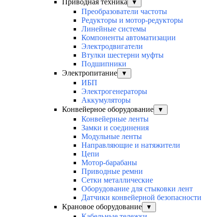
Приводная техника
▼
Преобразователи частоты
Редукторы и мотор-редукторы
Линейные системы
Компоненты автоматизации
Электродвигатели
Втулки шестерни муфты
Подшипники
Электропитание
▼
ИБП
Электрогенераторы
Аккумуляторы
Конвейерное оборудование
▼
Конвейерные ленты
Замки и соединения
Модульные ленты
Направляющие и натяжители
Цепи
Мотор-барабаны
Приводные ремни
Сетки металлические
Оборудование для стыковки лент
Датчики конвейерной безопасности
Крановое оборудование
▼
Кабельные тележки