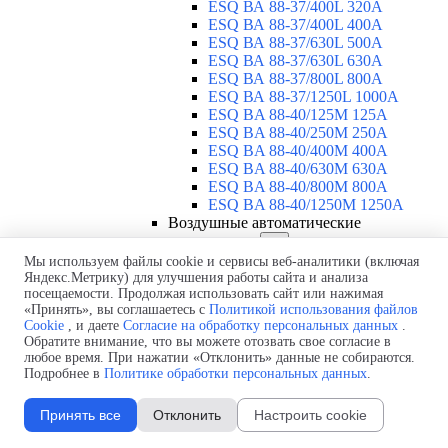
ESQ ВА 88-37/400L 320A
ESQ ВА 88-37/400L 400A
ESQ ВА 88-37/630L 500A
ESQ ВА 88-37/630L 630A
ESQ ВА 88-37/800L 800A
ESQ ВА 88-37/1250L 1000A
ESQ BA 88-40/125M 125A
ESQ BA 88-40/250M 250A
ESQ BA 88-40/400M 400A
ESQ BA 88-40/630М 630A
ESQ BA 88-40/800M 800A
ESQ BA 88-40/1250М 1250A
Воздушные автоматические
выключатели
▼
ESQ ВА99-40B 3F M2C2S2 M
Мы используем файлы cookie и сервисы веб-аналитики (включая
Яндекс.Метрику) для улучшения работы сайта и анализа
2500A
посещаемости. Продолжая использовать сайт или нажимая
ESQ ВА99-40A 3F M2C2S2 М
«Принять», вы соглашаетесь с
Политикой использования файлов
800A
Cookie
, и даете
Согласие на обработку персональных данных
.
ESQ ВА99-40A 3F M2C2S2 М
Обратите внимание, что вы можете отозвать свое согласие в
630A
любое время. При нажатии «Отклонить» данные не собираются.
ESQ ВА99-40A 3F M2C2S2 М
Подробнее в
Политике обработки персональных данных
.
2000A
ESQ ВА99-40A 3F M2C2S2 М
Принять все
Отклонить
Настроить cookie
1600A
ESQ ВА99-40A 3F M2C2S2 М