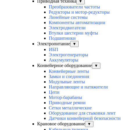
Приводная техника
▼
Преобразователи частоты
Редукторы и мотор-редукторы
Линейные системы
Компоненты автоматизации
Электродвигатели
Втулки шестерни муфты
Подшипники
Электропитание
▼
ИБП
Электрогенераторы
Аккумуляторы
Конвейерное оборудование
▼
Конвейерные ленты
Замки и соединения
Модульные ленты
Направляющие и натяжители
Цепи
Мотор-барабаны
Приводные ремни
Сетки металлические
Оборудование для стыковки лент
Датчики конвейерной безопасности
Крановое оборудование
▼
Кабельные тележки