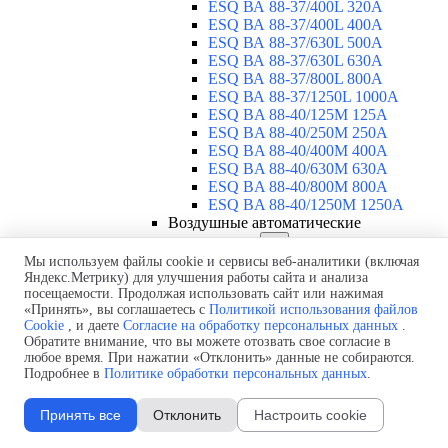
ESQ ВА 88-37/400L 320A
ESQ ВА 88-37/400L 400A
ESQ ВА 88-37/630L 500A
ESQ ВА 88-37/630L 630A
ESQ ВА 88-37/800L 800A
ESQ ВА 88-37/1250L 1000A
ESQ BA 88-40/125M 125A
ESQ BA 88-40/250M 250A
ESQ BA 88-40/400M 400A
ESQ BA 88-40/630М 630A
ESQ BA 88-40/800M 800A
ESQ BA 88-40/1250М 1250A
Воздушные автоматические
выключатели
▼
ESQ ВА99-40B 3F M2C2S2 M
Мы используем файлы cookie и сервисы веб-аналитики (включая
Яндекс.Метрику) для улучшения работы сайта и анализа
2500A
посещаемости. Продолжая использовать сайт или нажимая
ESQ ВА99-40A 3F M2C2S2 М
«Принять», вы соглашаетесь с
Политикой использования файлов
800A
Cookie
, и даете
Согласие на обработку персональных данных
.
ESQ ВА99-40A 3F M2C2S2 М
Обратите внимание, что вы можете отозвать свое согласие в
630A
любое время. При нажатии «Отклонить» данные не собираются.
ESQ ВА99-40A 3F M2C2S2 М
Подробнее в
Политике обработки персональных данных
.
2000A
ESQ ВА99-40A 3F M2C2S2 М
Принять все
Отклонить
Настроить cookie
1600A
ESQ ВА99-40A 3F M2C2S2 М