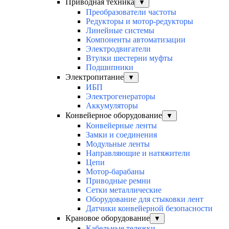
Приводная техника
▼
Преобразователи частоты
Редукторы и мотор-редукторы
Линейные системы
Компоненты автоматизации
Электродвигатели
Втулки шестерни муфты
Подшипники
Электропитание
▼
ИБП
Электрогенераторы
Аккумуляторы
Конвейерное оборудование
▼
Конвейерные ленты
Замки и соединения
Модульные ленты
Направляющие и натяжители
Цепи
Мотор-барабаны
Приводные ремни
Сетки металлические
Оборудование для стыковки лент
Датчики конвейерной безопасности
Крановое оборудование
▼
Кабельные тележки