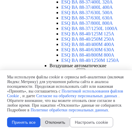
ESQ ВА 88-37/400L 320A
ESQ ВА 88-37/400L 400A
ESQ ВА 88-37/630L 500A
ESQ ВА 88-37/630L 630A
ESQ ВА 88-37/800L 800A
ESQ ВА 88-37/1250L 1000A
ESQ BA 88-40/125M 125A
ESQ BA 88-40/250M 250A
ESQ BA 88-40/400M 400A
ESQ BA 88-40/630М 630A
ESQ BA 88-40/800M 800A
ESQ BA 88-40/1250М 1250A
Воздушные автоматические
выключатели
▼
ESQ ВА99-40B 3F M2C2S2 M
Мы используем файлы cookie и сервисы веб-аналитики (включая
Яндекс.Метрику) для улучшения работы сайта и анализа
2500A
посещаемости. Продолжая использовать сайт или нажимая
ESQ ВА99-40A 3F M2C2S2 М
«Принять», вы соглашаетесь с
Политикой использования файлов
800A
Cookie
, и даете
Согласие на обработку персональных данных
.
ESQ ВА99-40A 3F M2C2S2 М
Обратите внимание, что вы можете отозвать свое согласие в
630A
любое время. При нажатии «Отклонить» данные не собираются.
ESQ ВА99-40A 3F M2C2S2 М
Подробнее в
Политике обработки персональных данных
.
2000A
ESQ ВА99-40A 3F M2C2S2 М
Принять все
Отклонить
Настроить cookie
1600A
ESQ ВА99-40A 3F M2C2S2 М