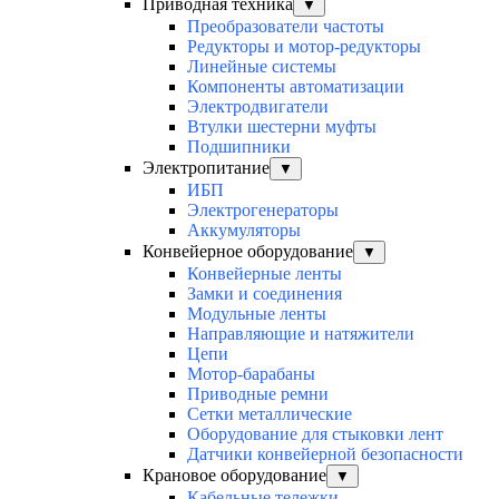
Приводная техника
▼
Преобразователи частоты
Редукторы и мотор-редукторы
Линейные системы
Компоненты автоматизации
Электродвигатели
Втулки шестерни муфты
Подшипники
Электропитание
▼
ИБП
Электрогенераторы
Аккумуляторы
Конвейерное оборудование
▼
Конвейерные ленты
Замки и соединения
Модульные ленты
Направляющие и натяжители
Цепи
Мотор-барабаны
Приводные ремни
Сетки металлические
Оборудование для стыковки лент
Датчики конвейерной безопасности
Крановое оборудование
▼
Кабельные тележки