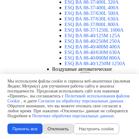
ESQ ВА 88-37/400L 320A
ESQ ВА 88-37/400L 400A
ESQ ВА 88-37/630L 500A
ESQ ВА 88-37/630L 630A
ESQ ВА 88-37/800L 800A
ESQ ВА 88-37/1250L 1000A
ESQ BA 88-40/125M 125A
ESQ BA 88-40/250M 250A
ESQ BA 88-40/400M 400A
ESQ BA 88-40/630М 630A
ESQ BA 88-40/800M 800A
ESQ BA 88-40/1250М 1250A
Воздушные автоматические
выключатели
▼
ESQ ВА99-40B 3F M2C2S2 M
Мы используем файлы cookie и сервисы веб-аналитики (включая
Яндекс.Метрику) для улучшения работы сайта и анализа
2500A
посещаемости. Продолжая использовать сайт или нажимая
ESQ ВА99-40A 3F M2C2S2 М
«Принять», вы соглашаетесь с
Политикой использования файлов
800A
Cookie
, и даете
Согласие на обработку персональных данных
.
ESQ ВА99-40A 3F M2C2S2 М
Обратите внимание, что вы можете отозвать свое согласие в
630A
любое время. При нажатии «Отклонить» данные не собираются.
ESQ ВА99-40A 3F M2C2S2 М
Подробнее в
Политике обработки персональных данных
.
2000A
ESQ ВА99-40A 3F M2C2S2 М
Принять все
Отклонить
Настроить cookie
1600A
ESQ ВА99-40A 3F M2C2S2 М