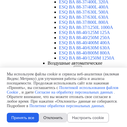
ESQ ВА 88-37/400L 320A
ESQ ВА 88-37/400L 400A
ESQ ВА 88-37/630L 500A
ESQ ВА 88-37/630L 630A
ESQ ВА 88-37/800L 800A
ESQ ВА 88-37/1250L 1000A
ESQ BA 88-40/125M 125A
ESQ BA 88-40/250M 250A
ESQ BA 88-40/400M 400A
ESQ BA 88-40/630М 630A
ESQ BA 88-40/800M 800A
ESQ BA 88-40/1250М 1250A
Воздушные автоматические
выключатели
▼
ESQ ВА99-40B 3F M2C2S2 M
Мы используем файлы cookie и сервисы веб-аналитики (включая
Яндекс.Метрику) для улучшения работы сайта и анализа
2500A
посещаемости. Продолжая использовать сайт или нажимая
ESQ ВА99-40A 3F M2C2S2 М
«Принять», вы соглашаетесь с
Политикой использования файлов
800A
Cookie
, и даете
Согласие на обработку персональных данных
.
ESQ ВА99-40A 3F M2C2S2 М
Обратите внимание, что вы можете отозвать свое согласие в
630A
любое время. При нажатии «Отклонить» данные не собираются.
ESQ ВА99-40A 3F M2C2S2 М
Подробнее в
Политике обработки персональных данных
.
2000A
ESQ ВА99-40A 3F M2C2S2 М
Принять все
Отклонить
Настроить cookie
1600A
ESQ ВА99-40A 3F M2C2S2 М