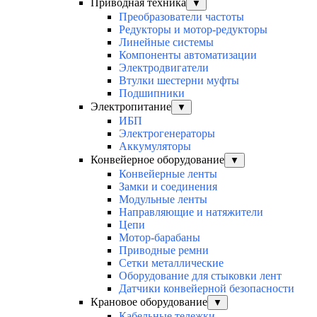
Приводная техника
▼
Преобразователи частоты
Редукторы и мотор-редукторы
Линейные системы
Компоненты автоматизации
Электродвигатели
Втулки шестерни муфты
Подшипники
Электропитание
▼
ИБП
Электрогенераторы
Аккумуляторы
Конвейерное оборудование
▼
Конвейерные ленты
Замки и соединения
Модульные ленты
Направляющие и натяжители
Цепи
Мотор-барабаны
Приводные ремни
Сетки металлические
Оборудование для стыковки лент
Датчики конвейерной безопасности
Крановое оборудование
▼
Кабельные тележки