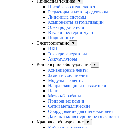
Приводная техника
▼
Преобразователи частоты
Редукторы и мотор-редукторы
Линейные системы
Компоненты автоматизации
Электродвигатели
Втулки шестерни муфты
Подшипники
Электропитание
▼
ИБП
Электрогенераторы
Аккумуляторы
Конвейерное оборудование
▼
Конвейерные ленты
Замки и соединения
Модульные ленты
Направляющие и натяжители
Цепи
Мотор-барабаны
Приводные ремни
Сетки металлические
Оборудование для стыковки лент
Датчики конвейерной безопасности
Крановое оборудование
▼
Кабельные тележки