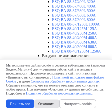
ESQ ВА 88-37/400L 320A
ESQ ВА 88-37/400L 400A
ESQ ВА 88-37/630L 500A
ESQ ВА 88-37/630L 630A
ESQ ВА 88-37/800L 800A
ESQ ВА 88-37/1250L 1000A
ESQ BA 88-40/125M 125A
ESQ BA 88-40/250M 250A
ESQ BA 88-40/400M 400A
ESQ BA 88-40/630М 630A
ESQ BA 88-40/800M 800A
ESQ BA 88-40/1250М 1250A
Воздушные автоматические
выключатели
▼
ESQ ВА99-40B 3F M2C2S2 M
Мы используем файлы cookie и сервисы веб-аналитики (включая
Яндекс.Метрику) для улучшения работы сайта и анализа
2500A
посещаемости. Продолжая использовать сайт или нажимая
ESQ ВА99-40A 3F M2C2S2 М
«Принять», вы соглашаетесь с
Политикой использования файлов
800A
Cookie
, и даете
Согласие на обработку персональных данных
.
ESQ ВА99-40A 3F M2C2S2 М
Обратите внимание, что вы можете отозвать свое согласие в
630A
любое время. При нажатии «Отклонить» данные не собираются.
ESQ ВА99-40A 3F M2C2S2 М
Подробнее в
Политике обработки персональных данных
.
2000A
ESQ ВА99-40A 3F M2C2S2 М
Принять все
Отклонить
Настроить cookie
1600A
ESQ ВА99-40A 3F M2C2S2 М