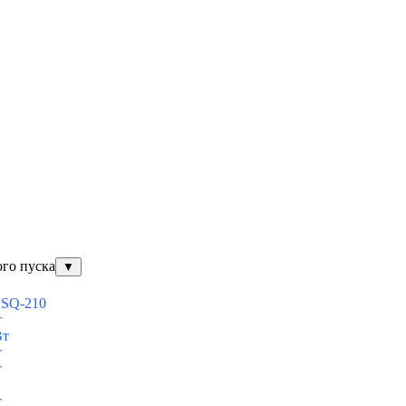
ого пуска
▼
ESQ-210
т
Вт
т
т
т