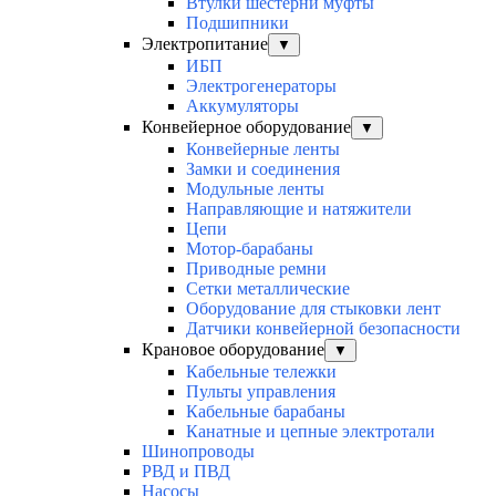
Втулки шестерни муфты
Подшипники
Электропитание
▼
ИБП
Электрогенераторы
Аккумуляторы
Конвейерное оборудование
▼
Конвейерные ленты
Замки и соединения
Модульные ленты
Направляющие и натяжители
Цепи
Мотор-барабаны
Приводные ремни
Сетки металлические
Оборудование для стыковки лент
Датчики конвейерной безопасности
Крановое оборудование
▼
Кабельные тележки
Пульты управления
Кабельные барабаны
Канатные и цепные электротали
Шинопроводы
РВД и ПВД
Насосы