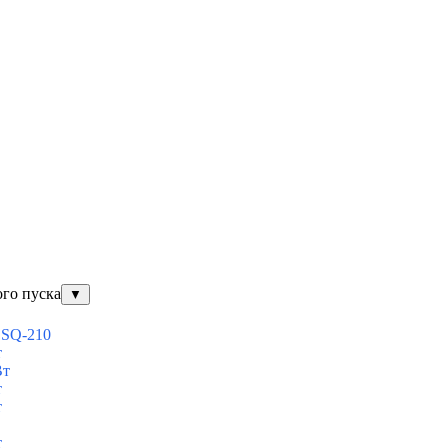
ого пуска
▼
ESQ-210
т
Вт
т
т
т