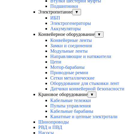
Втулки шестерни муфты
Подшипники
Электропитание
▼
ИБП
Электрогенераторы
Аккумуляторы
Конвейерное оборудование
▼
Конвейерные ленты
Замки и соединения
Модульные ленты
Направляющие и натяжители
Цепи
Мотор-барабаны
Приводные ремни
Сетки металлические
Оборудование для стыковки лент
Датчики конвейерной безопасности
Крановое оборудование
▼
Кабельные тележки
Пульты управления
Кабельные барабаны
Канатные и цепные электротали
Шинопроводы
РВД и ПВД
Насосы