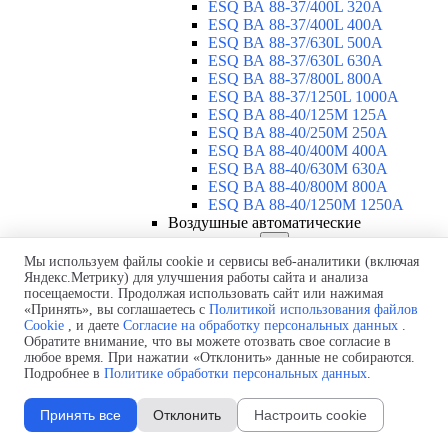
ESQ ВА 88-37/400L 320A
ESQ ВА 88-37/400L 400A
ESQ ВА 88-37/630L 500A
ESQ ВА 88-37/630L 630A
ESQ ВА 88-37/800L 800A
ESQ ВА 88-37/1250L 1000A
ESQ BA 88-40/125M 125A
ESQ BA 88-40/250M 250A
ESQ BA 88-40/400M 400A
ESQ BA 88-40/630М 630A
ESQ BA 88-40/800M 800A
ESQ BA 88-40/1250М 1250A
Воздушные автоматические
выключатели
▼
ESQ ВА99-40B 3F M2C2S2 M
Мы используем файлы cookie и сервисы веб-аналитики (включая
Яндекс.Метрику) для улучшения работы сайта и анализа
2500A
посещаемости. Продолжая использовать сайт или нажимая
ESQ ВА99-40A 3F M2C2S2 М
«Принять», вы соглашаетесь с
Политикой использования файлов
800A
Cookie
, и даете
Согласие на обработку персональных данных
.
ESQ ВА99-40A 3F M2C2S2 М
Обратите внимание, что вы можете отозвать свое согласие в
630A
любое время. При нажатии «Отклонить» данные не собираются.
ESQ ВА99-40A 3F M2C2S2 М
Подробнее в
Политике обработки персональных данных
.
2000A
ESQ ВА99-40A 3F M2C2S2 М
Принять все
Отклонить
Настроить cookie
1600A
ESQ ВА99-40A 3F M2C2S2 М