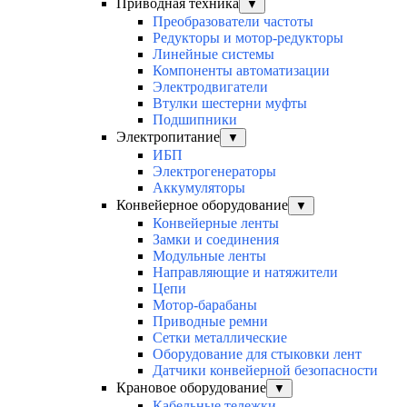
Приводная техника
▼
Преобразователи частоты
Редукторы и мотор-редукторы
Линейные системы
Компоненты автоматизации
Электродвигатели
Втулки шестерни муфты
Подшипники
Электропитание
▼
ИБП
Электрогенераторы
Аккумуляторы
Конвейерное оборудование
▼
Конвейерные ленты
Замки и соединения
Модульные ленты
Направляющие и натяжители
Цепи
Мотор-барабаны
Приводные ремни
Сетки металлические
Оборудование для стыковки лент
Датчики конвейерной безопасности
Крановое оборудование
▼
Кабельные тележки