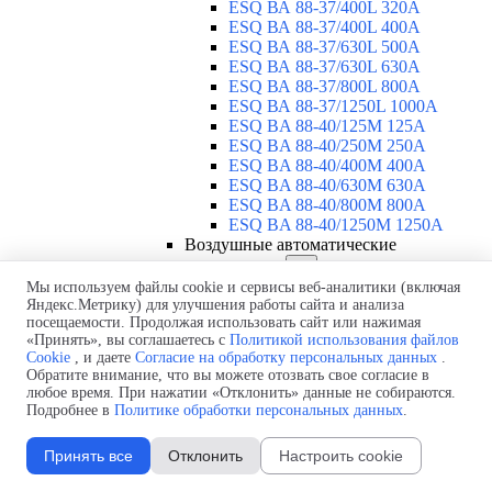
ESQ ВА 88-37/400L 320A
ESQ ВА 88-37/400L 400A
ESQ ВА 88-37/630L 500A
ESQ ВА 88-37/630L 630A
ESQ ВА 88-37/800L 800A
ESQ ВА 88-37/1250L 1000A
ESQ BA 88-40/125M 125A
ESQ BA 88-40/250M 250A
ESQ BA 88-40/400M 400A
ESQ BA 88-40/630М 630A
ESQ BA 88-40/800M 800A
ESQ BA 88-40/1250М 1250A
Воздушные автоматические
выключатели
▼
ESQ ВА99-40B 3F M2C2S2 M
Мы используем файлы cookie и сервисы веб-аналитики (включая
Яндекс.Метрику) для улучшения работы сайта и анализа
2500A
посещаемости. Продолжая использовать сайт или нажимая
ESQ ВА99-40A 3F M2C2S2 М
«Принять», вы соглашаетесь с
Политикой использования файлов
800A
Cookie
, и даете
Согласие на обработку персональных данных
.
ESQ ВА99-40A 3F M2C2S2 М
Обратите внимание, что вы можете отозвать свое согласие в
630A
любое время. При нажатии «Отклонить» данные не собираются.
ESQ ВА99-40A 3F M2C2S2 М
Подробнее в
Политике обработки персональных данных
.
2000A
ESQ ВА99-40A 3F M2C2S2 М
Принять все
Отклонить
Настроить cookie
1600A
ESQ ВА99-40A 3F M2C2S2 М