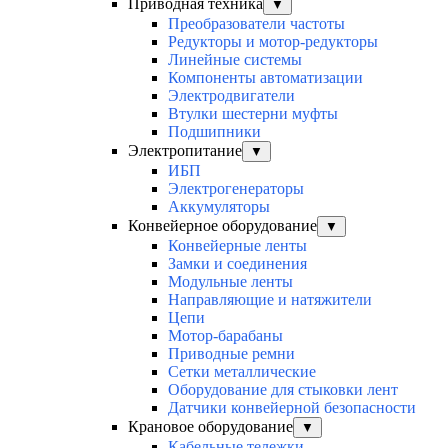
Приводная техника
▼
Преобразователи частоты
Редукторы и мотор-редукторы
Линейные системы
Компоненты автоматизации
Электродвигатели
Втулки шестерни муфты
Подшипники
Электропитание
▼
ИБП
Электрогенераторы
Аккумуляторы
Конвейерное оборудование
▼
Конвейерные ленты
Замки и соединения
Модульные ленты
Направляющие и натяжители
Цепи
Мотор-барабаны
Приводные ремни
Сетки металлические
Оборудование для стыковки лент
Датчики конвейерной безопасности
Крановое оборудование
▼
Кабельные тележки