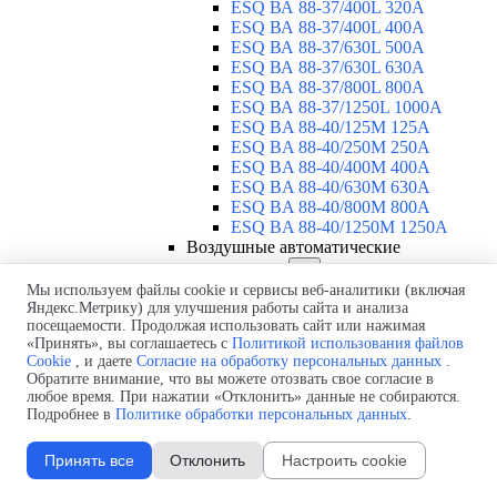
ESQ ВА 88-37/400L 320A
ESQ ВА 88-37/400L 400A
ESQ ВА 88-37/630L 500A
ESQ ВА 88-37/630L 630A
ESQ ВА 88-37/800L 800A
ESQ ВА 88-37/1250L 1000A
ESQ BA 88-40/125M 125A
ESQ BA 88-40/250M 250A
ESQ BA 88-40/400M 400A
ESQ BA 88-40/630М 630A
ESQ BA 88-40/800M 800A
ESQ BA 88-40/1250М 1250A
Воздушные автоматические
выключатели
▼
ESQ ВА99-40B 3F M2C2S2 M
Мы используем файлы cookie и сервисы веб-аналитики (включая
Яндекс.Метрику) для улучшения работы сайта и анализа
2500A
посещаемости. Продолжая использовать сайт или нажимая
ESQ ВА99-40A 3F M2C2S2 М
«Принять», вы соглашаетесь с
Политикой использования файлов
800A
Cookie
, и даете
Согласие на обработку персональных данных
.
ESQ ВА99-40A 3F M2C2S2 М
Обратите внимание, что вы можете отозвать свое согласие в
630A
любое время. При нажатии «Отклонить» данные не собираются.
ESQ ВА99-40A 3F M2C2S2 М
Подробнее в
Политике обработки персональных данных
.
2000A
ESQ ВА99-40A 3F M2C2S2 М
Принять все
Отклонить
Настроить cookie
1600A
ESQ ВА99-40A 3F M2C2S2 М