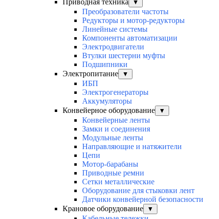
Приводная техника
▼
Преобразователи частоты
Редукторы и мотор-редукторы
Линейные системы
Компоненты автоматизации
Электродвигатели
Втулки шестерни муфты
Подшипники
Электропитание
▼
ИБП
Электрогенераторы
Аккумуляторы
Конвейерное оборудование
▼
Конвейерные ленты
Замки и соединения
Модульные ленты
Направляющие и натяжители
Цепи
Мотор-барабаны
Приводные ремни
Сетки металлические
Оборудование для стыковки лент
Датчики конвейерной безопасности
Крановое оборудование
▼
Кабельные тележки