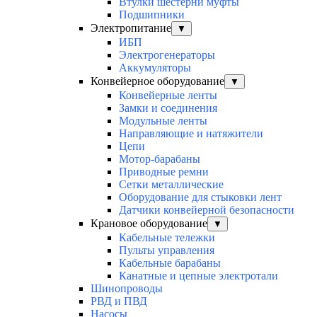
Втулки шестерни муфты
Подшипники
Электропитание
▼
ИБП
Электрогенераторы
Аккумуляторы
Конвейерное оборудование
▼
Конвейерные ленты
Замки и соединения
Модульные ленты
Направляющие и натяжители
Цепи
Мотор-барабаны
Приводные ремни
Сетки металлические
Оборудование для стыковки лент
Датчики конвейерной безопасности
Крановое оборудование
▼
Кабельные тележки
Пульты управления
Кабельные барабаны
Канатные и цепные электротали
Шинопроводы
РВД и ПВД
Насосы