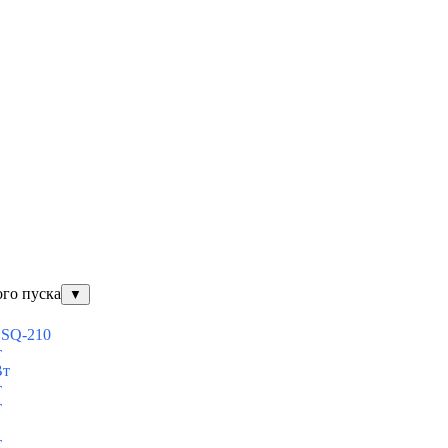
ого пуска
▼
ESQ-210
т
Вт
т
т
т