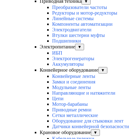
Приводная техника
▼
Преобразователи частоты
Редукторы и мотор-редукторы
Линейные системы
Компоненты автоматизации
Электродвигатели
Втулки шестерни муфты
Подшипники
Электропитание
▼
ИБП
Электрогенераторы
Аккумуляторы
Конвейерное оборудование
▼
Конвейерные ленты
Замки и соединения
Модульные ленты
Направляющие и натяжители
Цепи
Мотор-барабаны
Приводные ремни
Сетки металлические
Оборудование для стыковки лент
Датчики конвейерной безопасности
Крановое оборудование
▼
Кабельные тележки