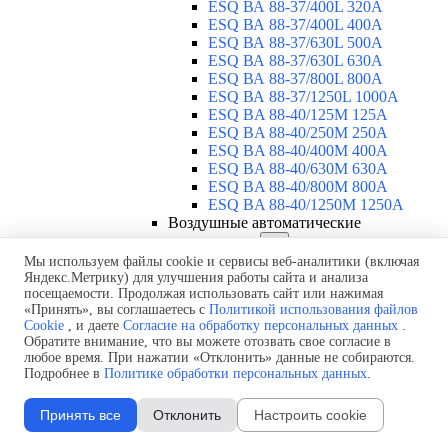
ESQ ВА 88-37/400L 320A
ESQ ВА 88-37/400L 400A
ESQ ВА 88-37/630L 500A
ESQ ВА 88-37/630L 630A
ESQ ВА 88-37/800L 800A
ESQ ВА 88-37/1250L 1000A
ESQ BA 88-40/125M 125A
ESQ BA 88-40/250M 250A
ESQ BA 88-40/400M 400A
ESQ BA 88-40/630М 630A
ESQ BA 88-40/800M 800A
ESQ BA 88-40/1250М 1250A
Воздушные автоматические
выключатели
▼
ESQ ВА99-40B 3F M2C2S2 M
Мы используем файлы cookie и сервисы веб-аналитики (включая
Яндекс.Метрику) для улучшения работы сайта и анализа
2500A
посещаемости. Продолжая использовать сайт или нажимая
ESQ ВА99-40A 3F M2C2S2 М
«Принять», вы соглашаетесь с
Политикой использования файлов
800A
Cookie
, и даете
Согласие на обработку персональных данных
.
ESQ ВА99-40A 3F M2C2S2 М
Обратите внимание, что вы можете отозвать свое согласие в
630A
любое время. При нажатии «Отклонить» данные не собираются.
ESQ ВА99-40A 3F M2C2S2 М
Подробнее в
Политике обработки персональных данных
.
2000A
ESQ ВА99-40A 3F M2C2S2 М
Принять все
Отклонить
Настроить cookie
1600A
ESQ ВА99-40A 3F M2C2S2 М