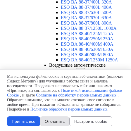
ESQ ВА 88-37/400L 320A
ESQ ВА 88-37/400L 400A
ESQ ВА 88-37/630L 500A
ESQ ВА 88-37/630L 630A
ESQ ВА 88-37/800L 800A
ESQ ВА 88-37/1250L 1000A
ESQ BA 88-40/125M 125A
ESQ BA 88-40/250M 250A
ESQ BA 88-40/400M 400A
ESQ BA 88-40/630М 630A
ESQ BA 88-40/800M 800A
ESQ BA 88-40/1250М 1250A
Воздушные автоматические
выключатели
▼
ESQ ВА99-40B 3F M2C2S2 M
Мы используем файлы cookie и сервисы веб-аналитики (включая
Яндекс.Метрику) для улучшения работы сайта и анализа
2500A
посещаемости. Продолжая использовать сайт или нажимая
ESQ ВА99-40A 3F M2C2S2 М
«Принять», вы соглашаетесь с
Политикой использования файлов
800A
Cookie
, и даете
Согласие на обработку персональных данных
.
ESQ ВА99-40A 3F M2C2S2 М
Обратите внимание, что вы можете отозвать свое согласие в
630A
любое время. При нажатии «Отклонить» данные не собираются.
ESQ ВА99-40A 3F M2C2S2 М
Подробнее в
Политике обработки персональных данных
.
2000A
ESQ ВА99-40A 3F M2C2S2 М
Принять все
Отклонить
Настроить cookie
1600A
ESQ ВА99-40A 3F M2C2S2 М