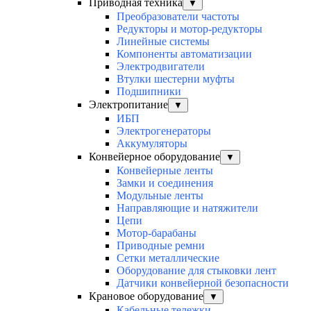
Приводная техника
▼
Преобразователи частоты
Редукторы и мотор-редукторы
Линейные системы
Компоненты автоматизации
Электродвигатели
Втулки шестерни муфты
Подшипники
Электропитание
▼
ИБП
Электрогенераторы
Аккумуляторы
Конвейерное оборудование
▼
Конвейерные ленты
Замки и соединения
Модульные ленты
Направляющие и натяжители
Цепи
Мотор-барабаны
Приводные ремни
Сетки металлические
Оборудование для стыковки лент
Датчики конвейерной безопасности
Крановое оборудование
▼
Кабельные тележки