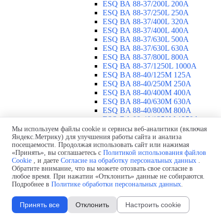
ESQ ВА 88-37/200L 200A
ESQ ВА 88-37/250L 250A
ESQ ВА 88-37/400L 320A
ESQ ВА 88-37/400L 400A
ESQ ВА 88-37/630L 500A
ESQ ВА 88-37/630L 630A
ESQ ВА 88-37/800L 800A
ESQ ВА 88-37/1250L 1000A
ESQ BA 88-40/125M 125A
ESQ BA 88-40/250M 250A
ESQ BA 88-40/400M 400A
ESQ BA 88-40/630М 630A
ESQ BA 88-40/800M 800A
ESQ BA 88-40/1250М 1250A
Воздушные автоматические
Мы используем файлы cookie и сервисы веб-аналитики (включая
Яндекс.Метрику) для улучшения работы сайта и анализа
выключатели
▼
посещаемости. Продолжая использовать сайт или нажимая
ESQ ВА99-40B 3F M2C2S2 M
«Принять», вы соглашаетесь с
Политикой использования файлов
2500A
Cookie
, и даете
Согласие на обработку персональных данных
.
ESQ ВА99-40A 3F M2C2S2 М
Обратите внимание, что вы можете отозвать свое согласие в
800A
любое время. При нажатии «Отклонить» данные не собираются.
ESQ ВА99-40A 3F M2C2S2 М
Подробнее в
Политике обработки персональных данных
.
630A
ESQ ВА99-40A 3F M2C2S2 М
Принять все
Отклонить
Настроить cookie
2000A
ESQ ВА99-40A 3F M2C2S2 М