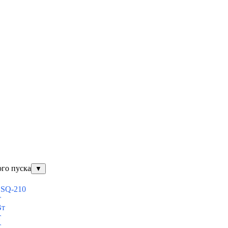
ого пуска
▼
ESQ-210
т
Вт
т
т