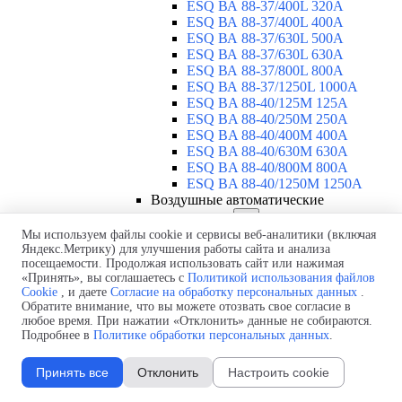
ESQ ВА 88-37/400L 320A
ESQ ВА 88-37/400L 400A
ESQ ВА 88-37/630L 500A
ESQ ВА 88-37/630L 630A
ESQ ВА 88-37/800L 800A
ESQ ВА 88-37/1250L 1000A
ESQ BA 88-40/125M 125A
ESQ BA 88-40/250M 250A
ESQ BA 88-40/400M 400A
ESQ BA 88-40/630М 630A
ESQ BA 88-40/800M 800A
ESQ BA 88-40/1250М 1250A
Воздушные автоматические
выключатели
▼
ESQ ВА99-40B 3F M2C2S2 M
Мы используем файлы cookie и сервисы веб-аналитики (включая
Яндекс.Метрику) для улучшения работы сайта и анализа
2500A
посещаемости. Продолжая использовать сайт или нажимая
ESQ ВА99-40A 3F M2C2S2 М
«Принять», вы соглашаетесь с
Политикой использования файлов
800A
Cookie
, и даете
Согласие на обработку персональных данных
.
ESQ ВА99-40A 3F M2C2S2 М
Обратите внимание, что вы можете отозвать свое согласие в
630A
любое время. При нажатии «Отклонить» данные не собираются.
ESQ ВА99-40A 3F M2C2S2 М
Подробнее в
Политике обработки персональных данных
.
2000A
ESQ ВА99-40A 3F M2C2S2 М
Принять все
Отклонить
Настроить cookie
1600A
ESQ ВА99-40A 3F M2C2S2 М