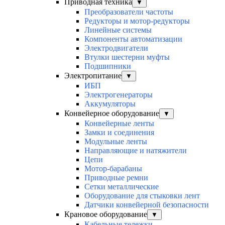
Приводная техника
▼
Преобразователи частоты
Редукторы и мотор-редукторы
Линейные системы
Компоненты автоматизации
Электродвигатели
Втулки шестерни муфты
Подшипники
Электропитание
▼
ИБП
Электрогенераторы
Аккумуляторы
Конвейерное оборудование
▼
Конвейерные ленты
Замки и соединения
Модульные ленты
Направляющие и натяжители
Цепи
Мотор-барабаны
Приводные ремни
Сетки металлические
Оборудование для стыковки лент
Датчики конвейерной безопасности
Крановое оборудование
▼
Кабельные тележки