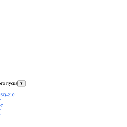
ого пуска
▼
ESQ-210
т
Вт
т
т
т