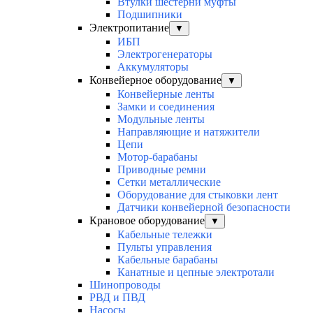
Втулки шестерни муфты
Подшипники
Электропитание
▼
ИБП
Электрогенераторы
Аккумуляторы
Конвейерное оборудование
▼
Конвейерные ленты
Замки и соединения
Модульные ленты
Направляющие и натяжители
Цепи
Мотор-барабаны
Приводные ремни
Сетки металлические
Оборудование для стыковки лент
Датчики конвейерной безопасности
Крановое оборудование
▼
Кабельные тележки
Пульты управления
Кабельные барабаны
Канатные и цепные электротали
Шинопроводы
РВД и ПВД
Насосы