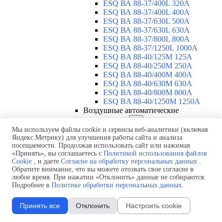
ESQ ВА 88-37/400L 320A
ESQ ВА 88-37/400L 400A
ESQ ВА 88-37/630L 500A
ESQ ВА 88-37/630L 630A
ESQ ВА 88-37/800L 800A
ESQ ВА 88-37/1250L 1000A
ESQ BA 88-40/125M 125A
ESQ BA 88-40/250M 250A
ESQ BA 88-40/400M 400A
ESQ BA 88-40/630М 630A
ESQ BA 88-40/800M 800A
ESQ BA 88-40/1250М 1250A
Воздушные автоматические
выключатели
▼
ESQ ВА99-40B 3F M2C2S2 M
Мы используем файлы cookie и сервисы веб-аналитики (включая
Яндекс.Метрику) для улучшения работы сайта и анализа
2500A
посещаемости. Продолжая использовать сайт или нажимая
ESQ ВА99-40A 3F M2C2S2 М
«Принять», вы соглашаетесь с
Политикой использования файлов
800A
Cookie
, и даете
Согласие на обработку персональных данных
.
ESQ ВА99-40A 3F M2C2S2 М
Обратите внимание, что вы можете отозвать свое согласие в
630A
любое время. При нажатии «Отклонить» данные не собираются.
ESQ ВА99-40A 3F M2C2S2 М
Подробнее в
Политике обработки персональных данных
.
2000A
ESQ ВА99-40A 3F M2C2S2 М
Принять все
Отклонить
Настроить cookie
1600A
ESQ ВА99-40A 3F M2C2S2 М