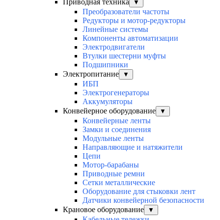
Приводная техника
▼
Преобразователи частоты
Редукторы и мотор-редукторы
Линейные системы
Компоненты автоматизации
Электродвигатели
Втулки шестерни муфты
Подшипники
Электропитание
▼
ИБП
Электрогенераторы
Аккумуляторы
Конвейерное оборудование
▼
Конвейерные ленты
Замки и соединения
Модульные ленты
Направляющие и натяжители
Цепи
Мотор-барабаны
Приводные ремни
Сетки металлические
Оборудование для стыковки лент
Датчики конвейерной безопасности
Крановое оборудование
▼
Кабельные тележки